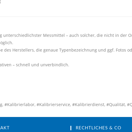
g
g unterschiedlichster Messmittel – auch solcher, die nicht in der On
öglich.
e des Herstellers, die genaue Typenbezeichnung und ggf. Fotos o
tiven – schnell und unverbindlich.
Kalibrierlabor, #Kalibrierservice, #Kalibrierdienst, #Qualität, #
TAKT
RECHTLICHES & CO