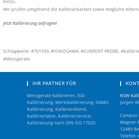
hinzu.
Wir prüfen umgehend die Kalibrierbarkeit sowie mögliche Alterna
Jetzt Kalibrierung anfragen!
Schlagworte: #701930, #YOKOGAWA, #CURRENT PROBE, #Kalibrierung,
#Messgeräte
IHR PARTNER FÜR
KON
Messgeräte kalibrieren, ISO-
KSW Kali
Kalibrierung, Werkskalibrierung, DAkkS-
Jürgen W
Kalibrierung, Kalibrierdienst,
Campus i
Kalibrierlabor, Kalibrierservice,
Wagner-R
Kalibrierung nach DIN ISO 17025
12489 Be
Telefon 