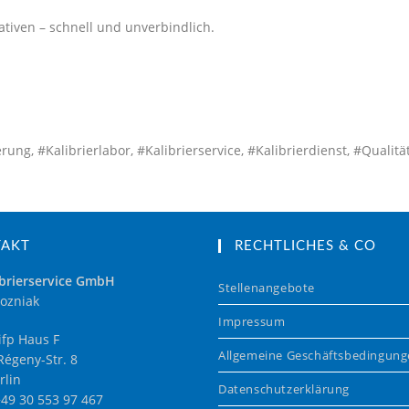
tiven – schnell und unverbindlich.
 #Kalibrierlabor, #Kalibrierservice, #Kalibrierdienst, #Qualität
TAKT
RECHTLICHES & CO
brierservice GmbH
Stellenangebote
ozniak
Impressum
fp Haus F
Allgemeine Geschäftsbedingun
égeny-Str. 8
rlin
Datenschutzerklärung
+49 30 553 97 467