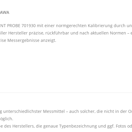
OGAWA
ENT PROBE 701930 mit einer normgerechten Kalibrierung durch uns
ler Hersteller präzise, rückführbar und nach aktuellen Normen – 
zise Messergebnisse anzeigt.
g unterschiedlichster Messmittel – auch solcher, die nicht in der On
öglich.
e des Herstellers, die genaue Typenbezeichnung und ggf. Fotos o