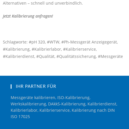
Alternativen – schnell und unverbindlich.
Jetzt Kalibrierung anfragen!
Schlagworte: #pH 320, #WTW, #Ph-Messgerät Anzeigegerät,
#Kalibrierung, #Kalibrierlabor, #Kalibrierservice,
#Kalibrierdienst, #Qualität, #Qualitätssicherung, #Messgeräte
IHR PARTNER FÜR
Messgeräte kalibrieren, ISO-Kalibrierung,
Werkskalibrierung, DAkkS-Kalibrierung, Kalibrierdienst,
Kalibrierlabor, Kalibrierservice, Kalibrierung nach DIN
ISO 17025