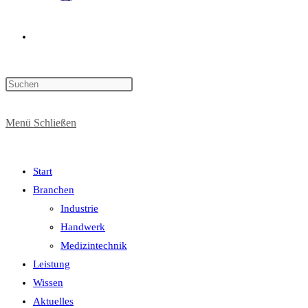
Website-
Press
Suche
Escape
to
Menü
Schließen
close
the
umschalten
search
Start
panel.
Branchen
Industrie
Handwerk
Medizintechnik
Leistung
Wissen
Aktuelles