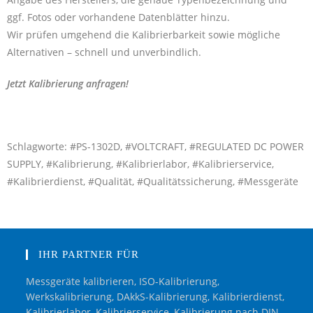
ggf. Fotos oder vorhandene Datenblätter hinzu.
Wir prüfen umgehend die Kalibrierbarkeit sowie mögliche
Alternativen – schnell und unverbindlich.
Jetzt Kalibrierung anfragen!
Schlagworte: #PS-1302D, #VOLTCRAFT, #REGULATED DC POWER
SUPPLY, #Kalibrierung, #Kalibrierlabor, #Kalibrierservice,
#Kalibrierdienst, #Qualität, #Qualitätssicherung, #Messgeräte
IHR PARTNER FÜR
Messgeräte kalibrieren, ISO-Kalibrierung,
Werkskalibrierung, DAkkS-Kalibrierung, Kalibrierdienst,
Kalibrierlabor, Kalibrierservice, Kalibrierung nach DIN