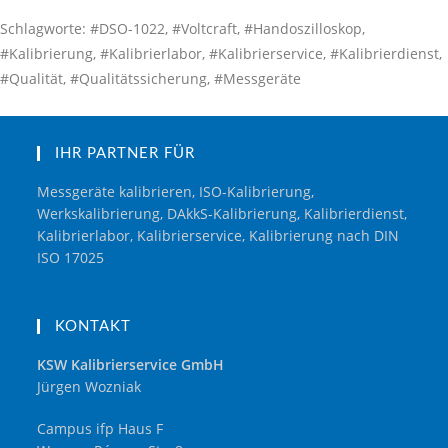
Schlagworte: #DSO-1022, #Voltcraft, #Handoszilloskop,
#Kalibrierung, #Kalibrierlabor, #Kalibrierservice, #Kalibrierdienst,
#Qualität, #Qualitätssicherung, #Messgeräte
IHR PARTNER FÜR
Messgeräte kalibrieren, ISO-Kalibrierung,
Werkskalibrierung, DAkkS-Kalibrierung, Kalibrierdienst,
Kalibrierlabor, Kalibrierservice, Kalibrierung nach DIN
ISO 17025
KONTAKT
KSW Kalibrierservice GmbH
Jürgen Wozniak
Campus ifp Haus F