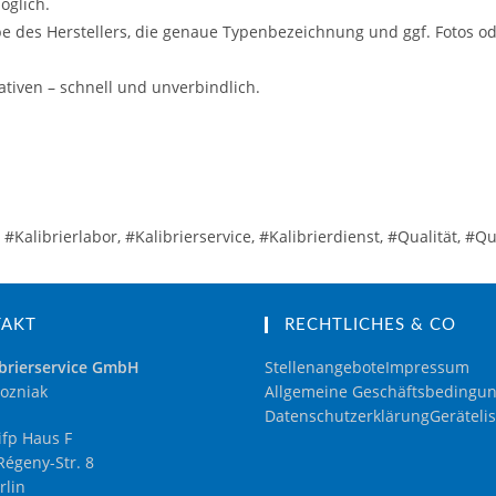
öglich.
e des Herstellers, die genaue Typenbezeichnung und ggf. Fotos o
tiven – schnell und unverbindlich.
Kalibrierlabor, #Kalibrierservice, #Kalibrierdienst, #Qualität, #Q
TAKT
RECHTLICHES & CO
brierservice GmbH
Stellenangebote
Impressum
ozniak
Allgemeine Geschäftsbedingu
Datenschutzerklärung
Gerätelis
fp Haus F
égeny-Str. 8
rlin