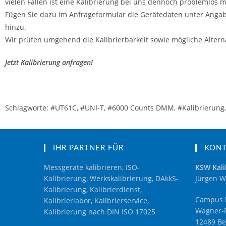
vielen Fällen ist eine Kalibrierung bei uns dennoch problemlos m
Fügen Sie dazu im Anfrageformular die Gerätedaten unter Angab
hinzu.
Wir prüfen umgehend die Kalibrierbarkeit sowie mögliche Alterna
Jetzt Kalibrierung anfragen!
Schlagworte: #UT61C, #UNI-T, #6000 Counts DMM, #Kalibrierung, #
IHR PARTNER FÜR
KON
Messgeräte kalibrieren, ISO-
KSW Kali
Kalibrierung, Werkskalibrierung, DAkkS-
Jürgen W
Kalibrierung, Kalibrierdienst,
Campus i
Kalibrierlabor, Kalibrierservice,
Wagner-R
Kalibrierung nach DIN ISO 17025
12489 Be