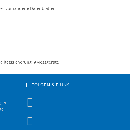
der vorhandene Datenblätter
ualitätssicherung, #Messgeräte
FOLGEN SIE UNS
ngen
te