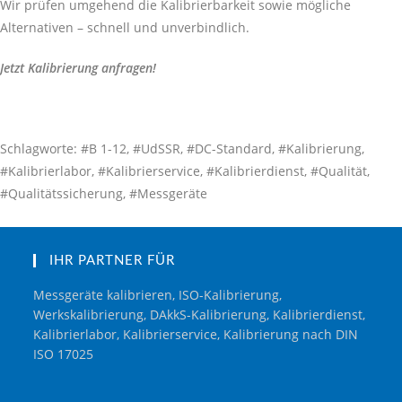
Wir prüfen umgehend die Kalibrierbarkeit sowie mögliche
Alternativen – schnell und unverbindlich.
Jetzt Kalibrierung anfragen!
Schlagworte: #B 1-12, #UdSSR, #DC-Standard, #Kalibrierung,
#Kalibrierlabor, #Kalibrierservice, #Kalibrierdienst, #Qualität,
#Qualitätssicherung, #Messgeräte
IHR PARTNER FÜR
Messgeräte kalibrieren, ISO-Kalibrierung,
Werkskalibrierung, DAkkS-Kalibrierung, Kalibrierdienst,
Kalibrierlabor, Kalibrierservice, Kalibrierung nach DIN
ISO 17025