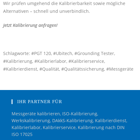
Wir prüfen umgehend die Kalibrierbarkeit sowie mögliche
Alternativen – schnell und unverbindlich.
Jetzt Kalibrierung anfragen!
Schlagworte: #PGT 120, #Ubitech, #Grounding Tester,
#Kalibrierung, #Kalibrierlabor, #Kalibrierservice,
#Kalibrierdienst, #Qualität, #Qualitätssicherung, #Messgeräte
IHR PARTNER FÜR
Messgeräte kalibrieren, ISO-Kalibrierung,
Werkskalibrierung, DAkkS-Kalibrierung, Kalibrierdienst,
Kalibrierlabor, Kalibrierservice, Kalibrierung nach DIN
ISO 17025