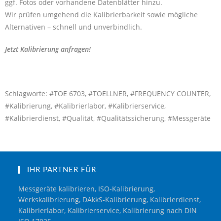
ggf. Fotos oder vorhandene Datenblätter hinzu.
Wir prüfen umgehend die Kalibrierbarkeit sowie mögliche
Alternativen – schnell und unverbindlich.
Jetzt Kalibrierung anfragen!
Schlagworte: #TOE 6703, #TOELLNER, #FREQUENCY COUNTER,
#Kalibrierung, #Kalibrierlabor, #Kalibrierservice,
#Kalibrierdienst, #Qualität, #Qualitätssicherung, #Messgeräte
IHR PARTNER FÜR
Messgeräte kalibrieren, ISO-Kalibrierung,
Werkskalibrierung, DAkkS-Kalibrierung, Kalibrierdienst,
Kalibrierlabor, Kalibrierservice, Kalibrierung nach DIN