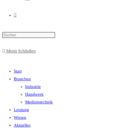
Website-
Press
Suche
Escape
to
Menü
Schließen
close
the
umschalten
search
Start
panel.
Branchen
Industrie
Handwerk
Medizintechnik
Leistung
Wissen
Aktuelles