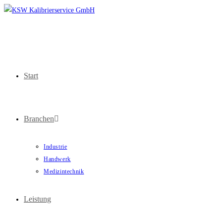
Zum
Inhalt
springen
Start
Branchen
Industrie
Handwerk
Medizintechnik
Leistung