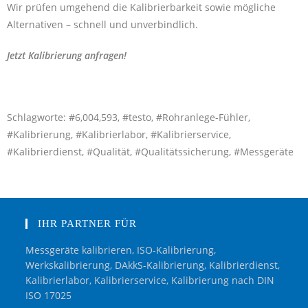
Wir prüfen umgehend die Kalibrierbarkeit sowie mögliche
Alternativen – schnell und unverbindlich.
Jetzt Kalibrierung anfragen!
Schlagworte: #6,004,593, #testo, #Rohranlege-Fühler,
#Kalibrierung, #Kalibrierlabor, #Kalibrierservice,
#Kalibrierdienst, #Qualität, #Qualitätssicherung, #Messgeräte
IHR PARTNER FÜR
Messgeräte kalibrieren, ISO-Kalibrierung,
Werkskalibrierung, DAkkS-Kalibrierung, Kalibrierdienst,
Kalibrierlabor, Kalibrierservice, Kalibrierung nach DIN
ISO 17025