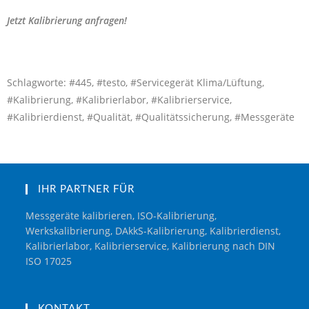
Jetzt Kalibrierung anfragen!
Schlagworte: #445, #testo, #Servicegerät Klima/Lüftung,
#Kalibrierung, #Kalibrierlabor, #Kalibrierservice,
#Kalibrierdienst, #Qualität, #Qualitätssicherung, #Messgeräte
IHR PARTNER FÜR
Messgeräte kalibrieren, ISO-Kalibrierung,
Werkskalibrierung, DAkkS-Kalibrierung, Kalibrierdienst,
Kalibrierlabor, Kalibrierservice, Kalibrierung nach DIN
ISO 17025
KONTAKT