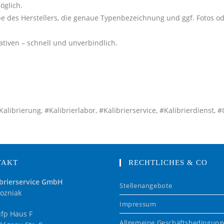
öglich.
e des Herstellers, die genaue Typenbezeichnung und ggf. Fotos o
tiven – schnell und unverbindlich.
alibrierung, #Kalibrierlabor, #Kalibrierservice, #Kalibrierdienst, #
TAKT
RECHTLICHES & CO
brierservice GmbH
Stellenangebote
ozniak
Impressum
fp Haus F
Allgemeine Geschäftsbedingun