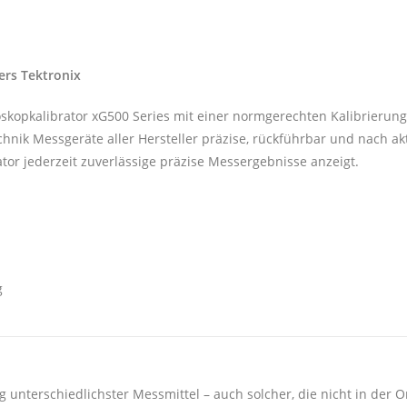
lers Tektronix
loskopkalibrator xG500 Series mit einer normgerechten Kalibrierun
hnik Messgeräte aller Hersteller präzise, rückführbar und nach a
rator jederzeit zuverlässige präzise Messergebnisse anzeigt.
g
g unterschiedlichster Messmittel – auch solcher, die nicht in der On