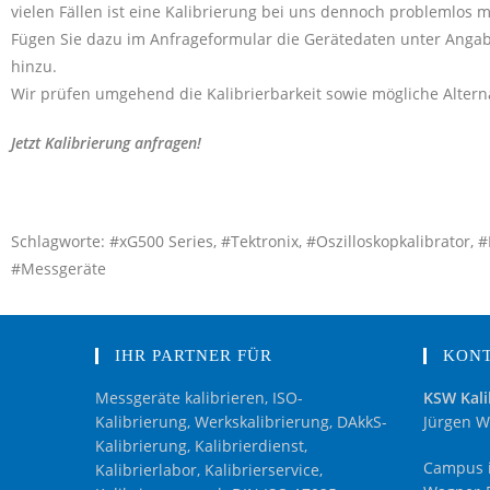
vielen Fällen ist eine Kalibrierung bei uns dennoch problemlos m
Fügen Sie dazu im Anfrageformular die Gerätedaten unter Angab
hinzu.
Wir prüfen umgehend die Kalibrierbarkeit sowie mögliche Alterna
Jetzt Kalibrierung anfragen!
Schlagworte: #xG500 Series, #Tektronix, #Oszilloskopkalibrator, #K
#Messgeräte
IHR PARTNER FÜR
KON
Messgeräte kalibrieren, ISO-
KSW Kali
Kalibrierung, Werkskalibrierung, DAkkS-
Jürgen W
Kalibrierung, Kalibrierdienst,
Campus i
Kalibrierlabor, Kalibrierservice,