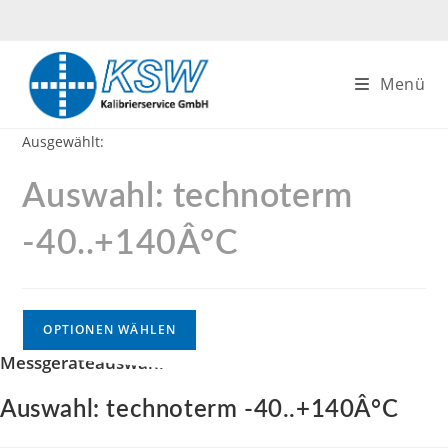
Zum
Inhalt
springen
Menü
Ausgewählt:
Auswahl: technoterm
-40..+140Â°C
OPTIONEN WÄHLEN
Messgeräteauswahl
Auswahl: technoterm -40..+140Â°C