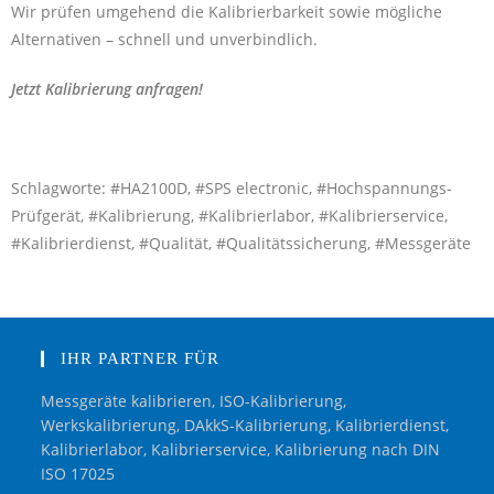
Wir prüfen umgehend die Kalibrierbarkeit sowie mögliche
Alternativen – schnell und unverbindlich.
Jetzt Kalibrierung anfragen!
Schlagworte: #HA2100D, #SPS electronic, #Hochspannungs-
Prüfgerät, #Kalibrierung, #Kalibrierlabor, #Kalibrierservice,
#Kalibrierdienst, #Qualität, #Qualitätssicherung, #Messgeräte
IHR PARTNER FÜR
Messgeräte kalibrieren, ISO-Kalibrierung,
Werkskalibrierung, DAkkS-Kalibrierung, Kalibrierdienst,
Kalibrierlabor, Kalibrierservice, Kalibrierung nach DIN
ISO 17025