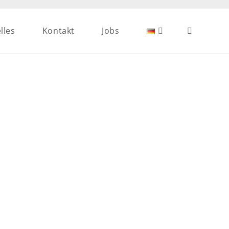
lles
Kontakt
Jobs
Website-
Suche
umschalten