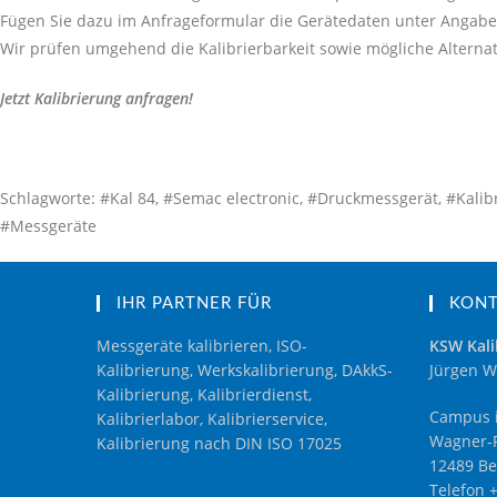
Fügen Sie dazu im Anfrageformular die Gerätedaten unter Angabe 
Wir prüfen umgehend die Kalibrierbarkeit sowie mögliche Alternat
Jetzt Kalibrierung anfragen!
Schlagworte: #Kal 84, #Semac electronic, #Druckmessgerät, #Kalibri
#Messgeräte
IHR PARTNER FÜR
KON
Messgeräte kalibrieren, ISO-
KSW Kali
Kalibrierung, Werkskalibrierung, DAkkS-
Jürgen W
Kalibrierung, Kalibrierdienst,
Campus i
Kalibrierlabor, Kalibrierservice,
Wagner-R
Kalibrierung nach DIN ISO 17025
12489 Be
Telefon 