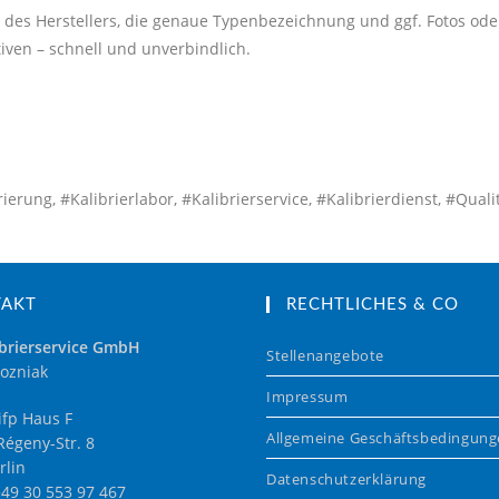
des Herstellers, die genaue Typenbezeichnung und ggf. Fotos ode
iven – schnell und unverbindlich.
erung, #Kalibrierlabor, #Kalibrierservice, #Kalibrierdienst, #Quali
TAKT
RECHTLICHES & CO
brierservice GmbH
Stellenangebote
ozniak
Impressum
fp Haus F
Allgemeine Geschäftsbedingun
égeny-Str. 8
rlin
Datenschutzerklärung
+49 30 553 97 467