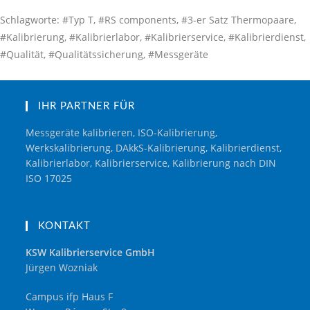
Schlagworte: #Typ T, #RS components, #3-er Satz Thermopaare,
#Kalibrierung, #Kalibrierlabor, #Kalibrierservice, #Kalibrierdienst,
#Qualität, #Qualitätssicherung, #Messgeräte
IHR PARTNER FÜR
Messgeräte kalibrieren, ISO-Kalibrierung,
Werkskalibrierung, DAkkS-Kalibrierung, Kalibrierdienst,
Kalibrierlabor, Kalibrierservice, Kalibrierung nach DIN
ISO 17025
KONTAKT
KSW Kalibrierservice GmbH
Jürgen Wozniak
Campus ifp Haus F