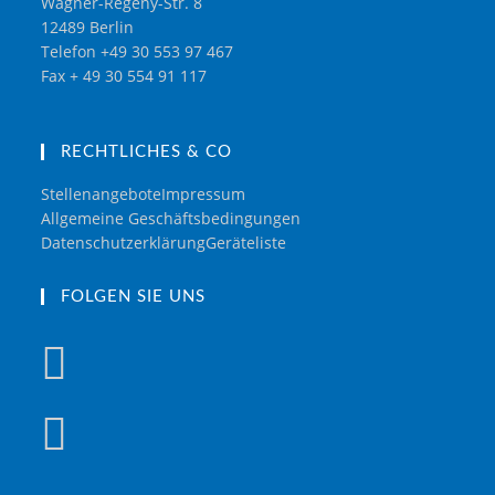
Wagner-Régeny-Str. 8
12489 Berlin
Telefon +49 30 553 97 467
Fax + 49 30 554 91 117
RECHTLICHES & CO
Stellenangebote
Impressum
Allgemeine Geschäftsbedingungen
Datenschutzerklärung
Geräteliste
FOLGEN SIE UNS
Opens
in
a
Opens
new
in
tab
a
new