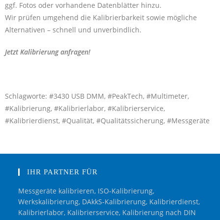
ggf. Fotos oder vorhandene Datenblätter hinzu.
Wir prüfen umgehend die Kalibrierbarkeit sowie mögliche
Alternativen – schnell und unverbindlich.
Jetzt Kalibrierung anfragen!
Schlagworte: #3430 USB DMM, #PeakTech, #Multimeter,
#Kalibrierung, #Kalibrierlabor, #Kalibrierservice,
#Kalibrierdienst, #Qualität, #Qualitätssicherung, #Messgeräte
IHR PARTNER FÜR
Messgeräte kalibrieren, ISO-Kalibrierung,
Werkskalibrierung, DAkkS-Kalibrierung, Kalibrierdienst,
Kalibrierlabor, Kalibrierservice, Kalibrierung nach DIN