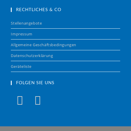
RECHTLICHES & CO
Stellenangebote
Impressum
Allgemeine Geschäftsbedingungen
Datenschutzerklärung
Geräteliste
FOLGEN SIE UNS
Opens
Opens
in
in
a
a
new
new