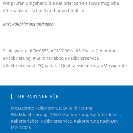
Wir prüfen umgehend die Kalibrierbarkeit sowie mögliche
Alternativen – schnell und unverbindlich.
Jetzt Kalibrierung anfragen!
Schlagworte: #CMC356, #OMICRON, #3-Phase-Generator,
#Kalibrierung, #Kalibrierlabor, #Kalibrierservice,
#Kalibrierdienst, #Qualität, #Qualitätssicherung, #Messgeräte
IHR PARTNER FÜR
Messgeräte kalibrieren, ISO-Kalibrierung,
Werkskalibrierung, DAkkS-Kalibrierung, Kalibrierdienst,
Kalibrierlabor, Kalibrierservice, Kalibrierung nach DIN
ISO 17025