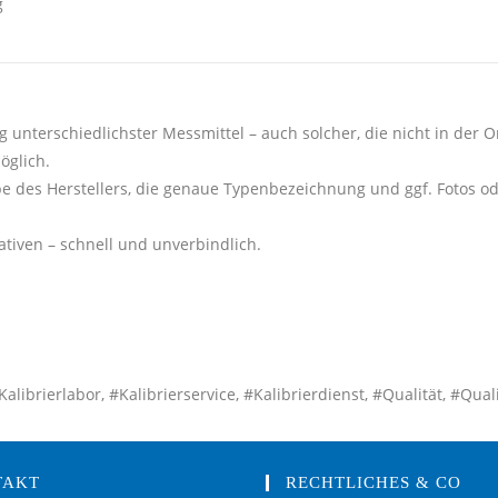
g
g unterschiedlichster Messmittel – auch solcher, die nicht in der On
öglich.
e des Herstellers, die genaue Typenbezeichnung und ggf. Fotos o
tiven – schnell und unverbindlich.
ibrierlabor, #Kalibrierservice, #Kalibrierdienst, #Qualität, #Qua
TAKT
RECHTLICHES & CO