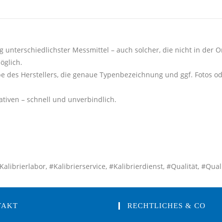
g unterschiedlichster Messmittel – auch solcher, die nicht in der On
öglich.
e des Herstellers, die genaue Typenbezeichnung und ggf. Fotos o
tiven – schnell und unverbindlich.
alibrierlabor, #Kalibrierservice, #Kalibrierdienst, #Qualität, #Qua
TAKT
RECHTLICHES & CO