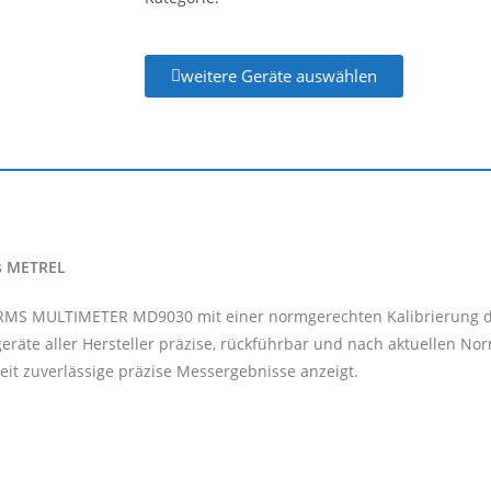
weitere Geräte auswählen
s METREL
E RMS MULTIMETER MD9030 mit einer normgerechten Kalibrierung du
räte aller Hersteller präzise, rückführbar und nach aktuellen No
eit zuverlässige präzise Messergebnisse anzeigt.