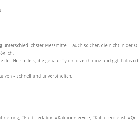
g
g unterschiedlichster Messmittel – auch solcher, die nicht in der On
öglich.
e des Herstellers, die genaue Typenbezeichnung und ggf. Fotos o
tiven – schnell und unverbindlich.
ung, #Kalibrierlabor, #Kalibrierservice, #Kalibrierdienst, #Qual