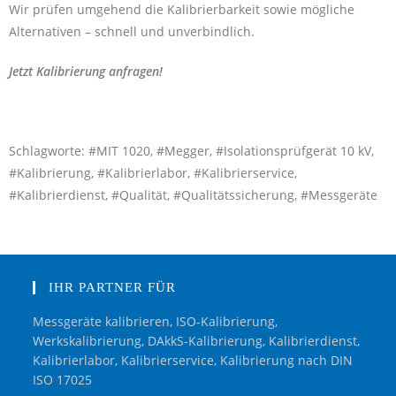
Wir prüfen umgehend die Kalibrierbarkeit sowie mögliche
Alternativen – schnell und unverbindlich.
Jetzt Kalibrierung anfragen!
Schlagworte: #MIT 1020, #Megger, #Isolationsprüfgerät 10 kV,
#Kalibrierung, #Kalibrierlabor, #Kalibrierservice,
#Kalibrierdienst, #Qualität, #Qualitätssicherung, #Messgeräte
IHR PARTNER FÜR
Messgeräte kalibrieren, ISO-Kalibrierung,
Werkskalibrierung, DAkkS-Kalibrierung, Kalibrierdienst,
Kalibrierlabor, Kalibrierservice, Kalibrierung nach DIN
ISO 17025