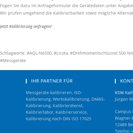
Fügen Sie dazu im Anfrageformular die Gerätedaten unter Angabe 
Wir prüfen umgehend die Kalibrierbarkeit sowie mögliche Alternat
Jetzt Kalibrierung anfragen!
Schlagworte: #AQL-N6500, #Licota, #Drehmomentschlüssel 500 Nm, #K
#Messgeräte
IHR PARTNER FÜR
KON
Messgeräte kalibrieren, ISO-
KSW Kali
Kalibrierung, Werkskalibrierung, DAkkS-
Jürgen W
Kalibrierung, Kalibrierdienst,
Campus i
Kalibrierlabor, Kalibrierservice,
Wagner-R
Kalibrierung nach DIN ISO 17025
12489 Be
Telefon 