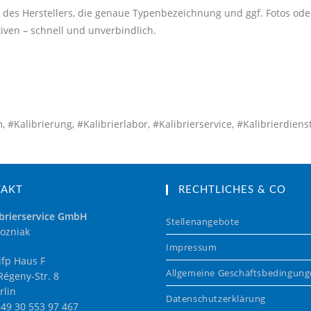
des Herstellers, die genaue Typenbezeichnung und ggf. Fotos ode
iven – schnell und unverbindlich.
alibrierung, #Kalibrierlabor, #Kalibrierservice, #Kalibrierdienst
TAKT
RECHTLICHES & CO
brierservice GmbH
Stellenangebote
ozniak
Impressum
fp Haus F
Allgemeine Geschäftsbedingun
égeny-Str. 8
rlin
Datenschutzerklärung
+49 30 553 97 467