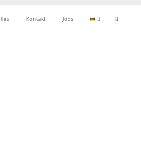
lles
Kontakt
Jobs
Website-
Suche
umschalten