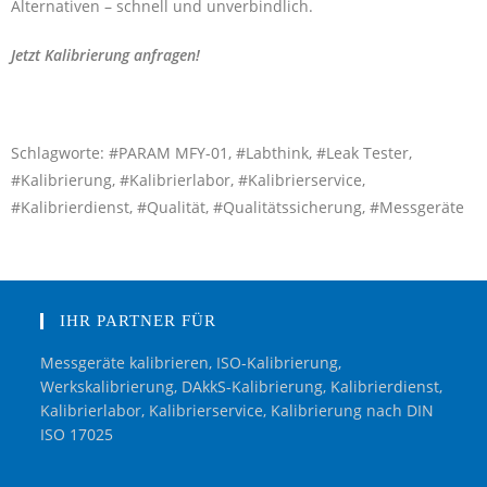
Alternativen – schnell und unverbindlich.
Jetzt Kalibrierung anfragen!
Schlagworte: #PARAM MFY-01, #Labthink, #Leak Tester,
#Kalibrierung, #Kalibrierlabor, #Kalibrierservice,
#Kalibrierdienst, #Qualität, #Qualitätssicherung, #Messgeräte
IHR PARTNER FÜR
Messgeräte kalibrieren, ISO-Kalibrierung,
Werkskalibrierung, DAkkS-Kalibrierung, Kalibrierdienst,
Kalibrierlabor, Kalibrierservice, Kalibrierung nach DIN
ISO 17025