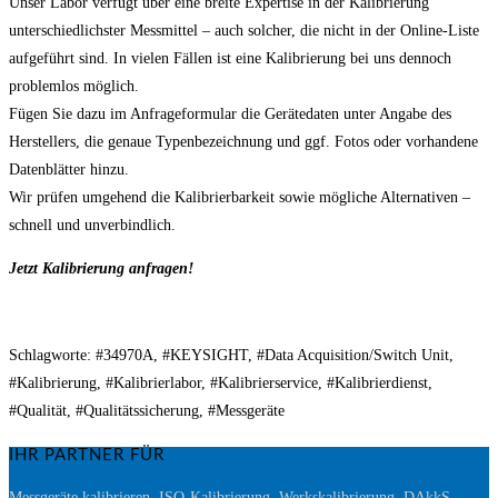
Unser Labor verfügt über eine breite Expertise in der Kalibrierung
unterschiedlichster Messmittel – auch solcher, die nicht in der Online-Liste
aufgeführt sind. In vielen Fällen ist eine Kalibrierung bei uns dennoch
problemlos möglich.
Fügen Sie dazu im Anfrageformular die Gerätedaten unter Angabe des
Herstellers, die genaue Typenbezeichnung und ggf. Fotos oder vorhandene
Datenblätter hinzu.
Wir prüfen umgehend die Kalibrierbarkeit sowie mögliche Alternativen –
schnell und unverbindlich.
Jetzt Kalibrierung anfragen!
Schlagworte: #34970A, #KEYSIGHT, #Data Acquisition/Switch Unit,
#Kalibrierung, #Kalibrierlabor, #Kalibrierservice, #Kalibrierdienst,
#Qualität, #Qualitätssicherung, #Messgeräte
IHR PARTNER FÜR
Messgeräte kalibrieren, ISO-Kalibrierung, Werkskalibrierung, DAkkS-