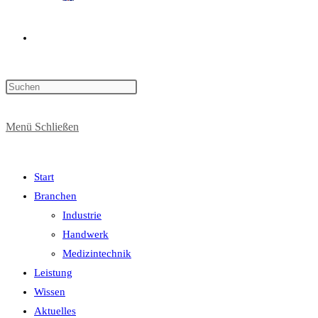
Website-
Press
Suche
Escape
to
Menü
Schließen
close
the
umschalten
search
Start
panel.
Branchen
Industrie
Handwerk
Medizintechnik
Leistung
Wissen
Aktuelles