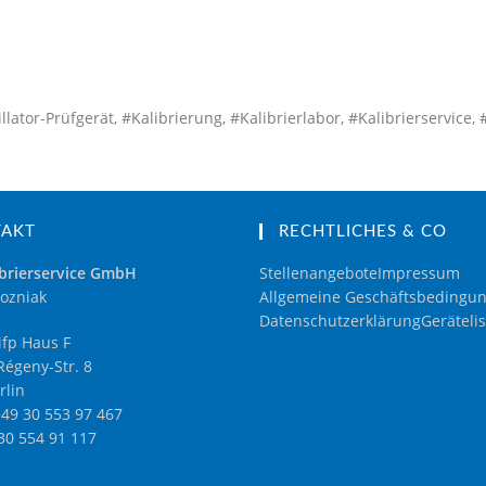
or-Prüfgerät, #Kalibrierung, #Kalibrierlabor, #Kalibrierservice, #
TAKT
RECHTLICHES & CO
brierservice GmbH
Stellenangebote
Impressum
ozniak
Allgemeine Geschäftsbedingu
Datenschutzerklärung
Gerätelis
fp Haus F
égeny-Str. 8
rlin
+49 30 553 97 467
 30 554 91 117