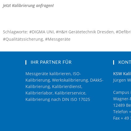
Jetzt Kalibrierung anfragen!
Schlagworte: #DIGMA UNI, #H&H Gerätetechnik Dresden, #Defibrillat
#Qualitätssicherung, #Messgeräte
IHR PARTNER FÜR
KON
Messgeräte kalibrieren, ISO-
KSW Kali
Kalibrierung, Werkskalibrierung, DAkkS-
Jürgen W
Kalibrierung, Kalibrierdienst,
Campus i
Kalibrierlabor, Kalibrierservice,
Wagner-R
Kalibrierung nach DIN ISO 17025
12489 Be
Telefon 
Fax + 49