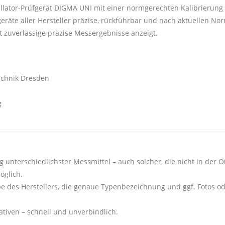
rillator-Prüfgerät DIGMA UNI mit einer normgerechten Kalibrierung 
räte aller Hersteller präzise, rückführbar und nach aktuellen No
zeit zuverlässige präzise Messergebnisse anzeigt.
echnik Dresden
g
g unterschiedlichster Messmittel – auch solcher, die nicht in der On
öglich.
e des Herstellers, die genaue Typenbezeichnung und ggf. Fotos o
tiven – schnell und unverbindlich.