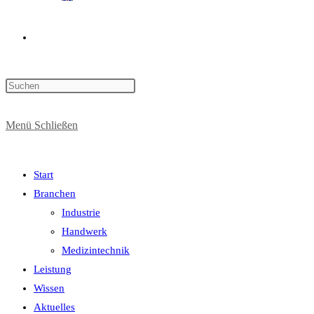
Website-
Press
Suche
Escape
to
Menü
Schließen
close
the
umschalten
search
Start
panel.
Branchen
Industrie
Handwerk
Medizintechnik
Leistung
Wissen
Aktuelles