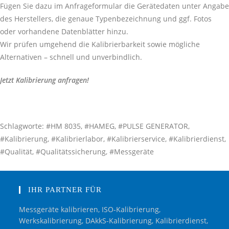
Fügen Sie dazu im Anfrageformular die Gerätedaten unter Angabe
des Herstellers, die genaue Typenbezeichnung und ggf. Fotos
oder vorhandene Datenblätter hinzu.
Wir prüfen umgehend die Kalibrierbarkeit sowie mögliche
Alternativen – schnell und unverbindlich.
Jetzt Kalibrierung anfragen!
Schlagworte: #HM 8035, #HAMEG, #PULSE GENERATOR,
#Kalibrierung, #Kalibrierlabor, #Kalibrierservice, #Kalibrierdienst,
#Qualität, #Qualitätssicherung, #Messgeräte
IHR PARTNER FÜR
Messgeräte kalibrieren, ISO-Kalibrierung,
Werkskalibrierung, DAkkS-Kalibrierung, Kalibrierdienst,