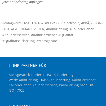
Jetzt Kalibrierung anfragen!
Schlagworte: #GDH 07A, #GREISINGER electronic, #PRÃ„ZISION-
DIGITAL-FEINMANOMETER, #Kalibrierung, #Kalibrierlabor,
#Kalibrierservice, #Kalibrierdienst, #Qualität,
#Qualitätssicherung, #Messgeräte
IHR PARTNER FÜR
Messgeräte kalibrieren, ISO-Kalibrierung,
Werkskalibrierung, DAkkS-Kalibrierung, Kalibrierdienst,
Kalibrierlabor, Kalibrierservice, Kalibrierung nach DIN
ISO 17025