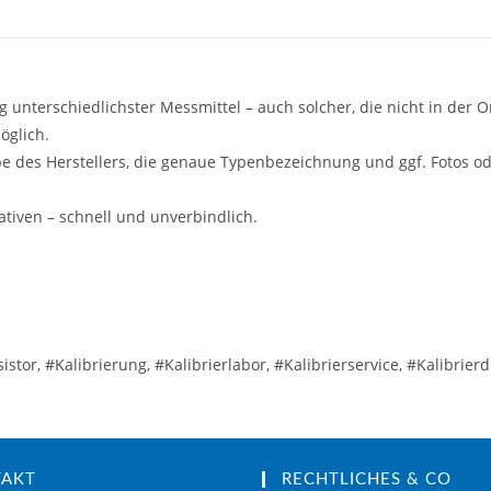
g unterschiedlichster Messmittel – auch solcher, die nicht in der On
öglich.
e des Herstellers, die genaue Typenbezeichnung und ggf. Fotos o
tiven – schnell und unverbindlich.
tor, #Kalibrierung, #Kalibrierlabor, #Kalibrierservice, #Kalibrierdi
TAKT
RECHTLICHES & CO