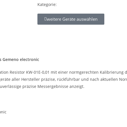
Kategorie:
weitere Geräte auswählen
rs Gemeno electronic
ration Resistor KW-01E-0,01 mit einer normgerechten Kalibrierung d
räte aller Hersteller präzise, rückführbar und nach aktuellen No
t zuverlässige präzise Messergebnisse anzeigt.
onic