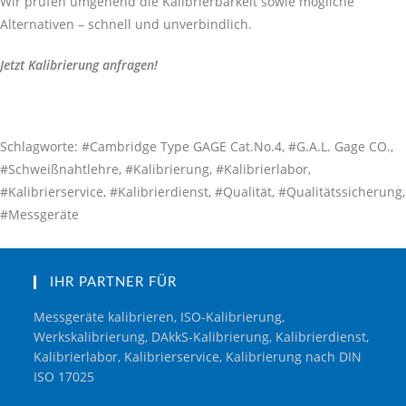
Wir prüfen umgehend die Kalibrierbarkeit sowie mögliche
Alternativen – schnell und unverbindlich.
Jetzt Kalibrierung anfragen!
Schlagworte: #Cambridge Type GAGE Cat.No.4, #G.A.L. Gage CO.,
#Schweißnahtlehre, #Kalibrierung, #Kalibrierlabor,
#Kalibrierservice, #Kalibrierdienst, #Qualität, #Qualitätssicherung,
#Messgeräte
IHR PARTNER FÜR
Messgeräte kalibrieren, ISO-Kalibrierung,
Werkskalibrierung, DAkkS-Kalibrierung, Kalibrierdienst,
Kalibrierlabor, Kalibrierservice, Kalibrierung nach DIN
ISO 17025