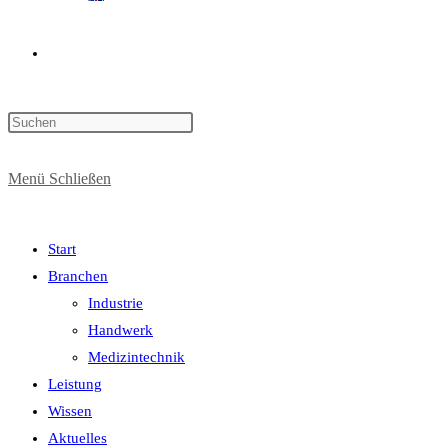
Website-
Press
Suche
Escape
to
Menü
Schließen
close
the
umschalten
search
Start
panel.
Branchen
Industrie
Handwerk
Medizintechnik
Leistung
Wissen
Aktuelles