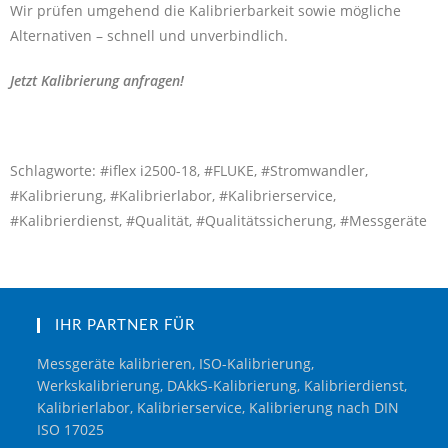
Wir prüfen umgehend die Kalibrierbarkeit sowie mögliche
Alternativen – schnell und unverbindlich.
Jetzt Kalibrierung anfragen!
Schlagworte: #iflex i2500-18, #FLUKE, #Stromwandler,
#Kalibrierung, #Kalibrierlabor, #Kalibrierservice,
#Kalibrierdienst, #Qualität, #Qualitätssicherung, #Messgeräte
IHR PARTNER FÜR
Messgeräte kalibrieren, ISO-Kalibrierung,
Werkskalibrierung, DAkkS-Kalibrierung, Kalibrierdienst,
Kalibrierlabor, Kalibrierservice, Kalibrierung nach DIN
ISO 17025