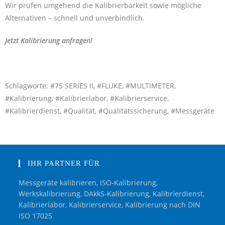
Wir prüfen umgehend die Kalibrierbarkeit sowie mögliche
Alternativen – schnell und unverbindlich.
Jetzt Kalibrierung anfragen!
Schlagworte: #75 SERIES II, #FLUKE, #MULTIMETER,
#Kalibrierung, #Kalibrierlabor, #Kalibrierservice,
#Kalibrierdienst, #Qualität, #Qualitätssicherung, #Messgeräte
IHR PARTNER FÜR
Messgeräte kalibrieren, ISO-Kalibrierung,
Werkskalibrierung, DAkkS-Kalibrierung, Kalibrierdienst,
Kalibrierlabor, Kalibrierservice, Kalibrierung nach DIN
ISO 17025