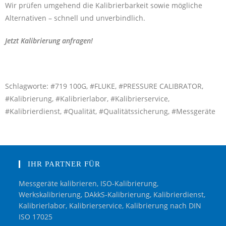
Wir prüfen umgehend die Kalibrierbarkeit sowie mögliche
Alternativen – schnell und unverbindlich.
Jetzt Kalibrierung anfragen!
Schlagworte: #719 100G, #FLUKE, #PRESSURE CALIBRATOR,
#Kalibrierung, #Kalibrierlabor, #Kalibrierservice,
#Kalibrierdienst, #Qualität, #Qualitätssicherung, #Messgeräte
IHR PARTNER FÜR
Messgeräte kalibrieren, ISO-Kalibrierung,
Werkskalibrierung, DAkkS-Kalibrierung, Kalibrierdienst,
Kalibrierlabor, Kalibrierservice, Kalibrierung nach DIN
ISO 17025