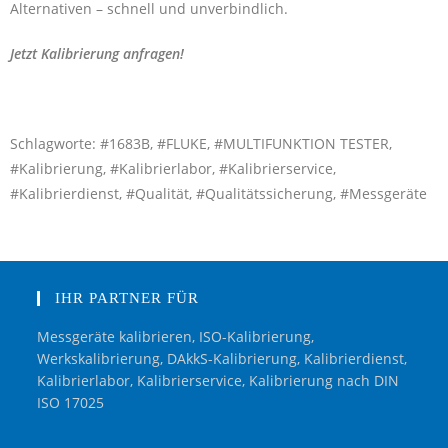
Alternativen – schnell und unverbindlich.
Jetzt Kalibrierung anfragen!
Schlagworte: #1683B, #FLUKE, #MULTIFUNKTION TESTER,
#Kalibrierung, #Kalibrierlabor, #Kalibrierservice,
#Kalibrierdienst, #Qualität, #Qualitätssicherung, #Messgeräte
IHR PARTNER FÜR
Messgeräte kalibrieren, ISO-Kalibrierung,
Werkskalibrierung, DAkkS-Kalibrierung, Kalibrierdienst,
Kalibrierlabor, Kalibrierservice, Kalibrierung nach DIN
ISO 17025