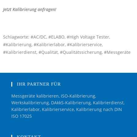
Jetzt Kalibrierung anfragen!
Schlagworte: #AC/DC, #ELABO, #High Voltage Tester,
#Kalibrierung, #Kalibrierlabor, #Kalibrierservice,
#Kalibrierdienst, #Qualität, #Qualitätssicherung, #Messgeräte
IHR PARTNER FÜR
Messgeräte kalibrieren, ISO-Kalibrierung,
Werkskalibrierung, DAkkS-Kalibrierung, Kalibrierdienst,
Kalibrierlabor, Kalibrierservice, Kalibrierung nach DIN
ISO 17025
KONTAKT