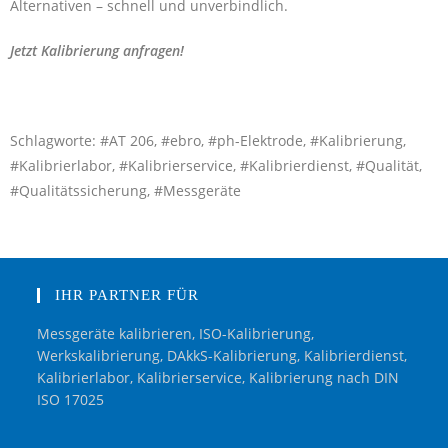
Alternativen – schnell und unverbindlich.
Jetzt Kalibrierung anfragen!
Schlagworte: #AT 206, #ebro, #ph-Elektrode, #Kalibrierung,
#Kalibrierlabor, #Kalibrierservice, #Kalibrierdienst, #Qualität,
#Qualitätssicherung, #Messgeräte
IHR PARTNER FÜR
Messgeräte kalibrieren, ISO-Kalibrierung,
Werkskalibrierung, DAkkS-Kalibrierung, Kalibrierdienst,
Kalibrierlabor, Kalibrierservice, Kalibrierung nach DIN
ISO 17025