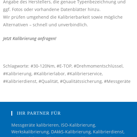
Angabe des Herstellers, die genaue Typenbezeichnung und
ggf. Fotos oder vorhandene Datenblätter hinzu.
Wir prüfen umgehend die Kalibrierbarkeit sowie mögliche
Alternativen – schnell und unverbindlich.
Jetzt Kalibrierung anfragen!
Schlagworte: #30-120Nm, #E-TOP, #Drehmomentschlüssel,
#Kalibrierung, #Kalibrierlabor, #Kalibrierservice,
#Kalibrierdienst, #Qualität, #Qualitätssicherung, #Messgeräte
IHR PARTNER FÜR
Messgeräte kalibrieren, ISO-Kalibrierung,
Werkskalibrierung, DAkkS-Kalibrierung, Kalibrierdienst,