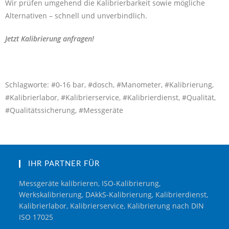
Wir prüfen umgehend die Kalibrierbarkeit sowie mögliche
Alternativen – schnell und unverbindlich.
Jetzt Kalibrierung anfragen!
Schlagworte: #0-16 bar, #dosch, #Manometer, #Kalibrierung,
#Kalibrierlabor, #Kalibrierservice, #Kalibrierdienst, #Qualität,
#Qualitätssicherung, #Messgeräte
IHR PARTNER FÜR
Messgeräte kalibrieren, ISO-Kalibrierung,
Werkskalibrierung, DAkkS-Kalibrierung, Kalibrierdienst,
Kalibrierlabor, Kalibrierservice, Kalibrierung nach DIN
ISO 17025