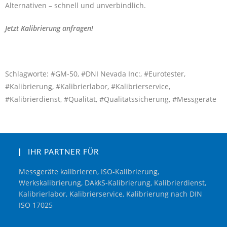
Alternativen – schnell und unverbindlich.
Jetzt Kalibrierung anfragen!
Schlagworte: #GM-50, #DNI Nevada Inc:, #Eurotester,
#Kalibrierung, #Kalibrierlabor, #Kalibrierservice,
#Kalibrierdienst, #Qualität, #Qualitätssicherung, #Messgeräte
IHR PARTNER FÜR
Messgeräte kalibrieren, ISO-Kalibrierung,
Werkskalibrierung, DAkkS-Kalibrierung, Kalibrierdienst,
Kalibrierlabor, Kalibrierservice, Kalibrierung nach DIN
ISO 17025