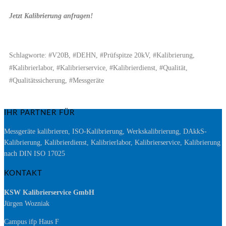
Jetzt Kalibrierung anfragen!
Schlagworte: #V20B, #DEHN, #Prüfspitze 20kV, #Kalibrierung,
#Kalibrierlabor, #Kalibrierservice, #Kalibrierdienst, #Qualität,
#Qualitätssicherung, #Messgeräte
IHR PARTNER FÜR
Messgeräte kalibrieren, ISO-Kalibrierung, Werkskalibrierung, DAkkS-
Kalibrierung, Kalibrierdienst, Kalibrierlabor, Kalibrierservice, Kalibrierung
nach DIN ISO 17025
KONTAKT
KSW Kalibrierservice GmbH
Jürgen Wozniak
Campus ifp Haus F