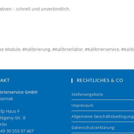
tiven – schnell und unverbindlich.
 Module, #Kalibrierung, #Kalibrierlabor, #Kalibrierservice, #Kalibr
TAKT
RECHTLICHES & CO
brierservice GmbH
Stellenangebote
ozniak
Impressum
fp Haus F
Allgemeine Geschäftsbedingun
égeny-Str. 8
rlin
Datenschutzerklärung
+49 30 553 97 467