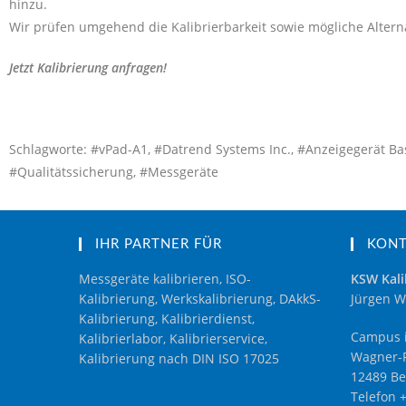
hinzu.
Wir prüfen umgehend die Kalibrierbarkeit sowie mögliche Alterna
Jetzt Kalibrierung anfragen!
Schlagworte: #vPad-A1, #Datrend Systems Inc., #Anzeigegerät Base
#Qualitätssicherung, #Messgeräte
IHR PARTNER FÜR
KON
Messgeräte kalibrieren, ISO-
KSW Kali
Kalibrierung, Werkskalibrierung, DAkkS-
Jürgen W
Kalibrierung, Kalibrierdienst,
Campus i
Kalibrierlabor, Kalibrierservice,
Wagner-R
Kalibrierung nach DIN ISO 17025
12489 Be
Telefon 