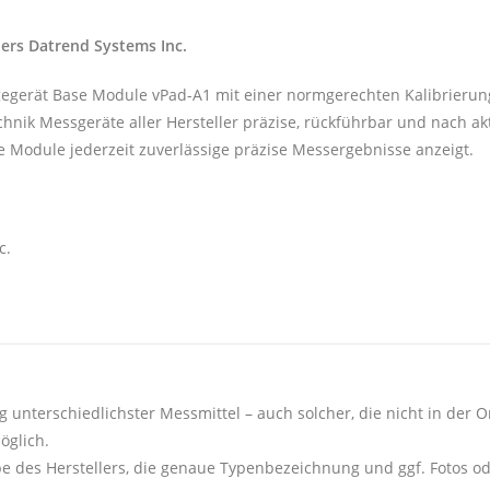
lers Datrend Systems Inc.
igegerät Base Module vPad-A1 mit einer normgerechten Kalibrierun
hnik Messgeräte aller Hersteller präzise, rückführbar und nach a
se Module jederzeit zuverlässige präzise Messergebnisse anzeigt.
c.
g unterschiedlichster Messmittel – auch solcher, die nicht in der On
öglich.
e des Herstellers, die genaue Typenbezeichnung und ggf. Fotos o