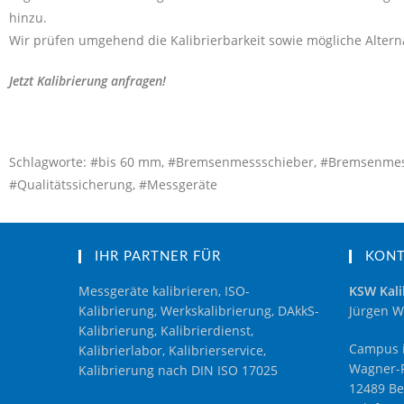
hinzu.
Wir prüfen umgehend die Kalibrierbarkeit sowie mögliche Alterna
Jetzt Kalibrierung anfragen!
Schlagworte: #bis 60 mm, #Bremsenmessschieber, #Bremsenmessschi
#Qualitätssicherung, #Messgeräte
IHR PARTNER FÜR
KON
Messgeräte kalibrieren, ISO-
KSW Kali
Kalibrierung, Werkskalibrierung, DAkkS-
Jürgen W
Kalibrierung, Kalibrierdienst,
Campus i
Kalibrierlabor, Kalibrierservice,
Wagner-R
Kalibrierung nach DIN ISO 17025
12489 Be