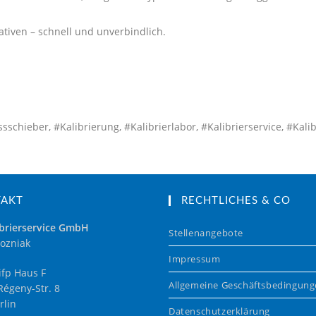
tiven – schnell und unverbindlich.
eber, #Kalibrierung, #Kalibrierlabor, #Kalibrierservice, #Kalibr
TAKT
RECHTLICHES & CO
brierservice GmbH
Stellenangebote
ozniak
Impressum
fp Haus F
Allgemeine Geschäftsbedingun
égeny-Str. 8
rlin
Datenschutzerklärung