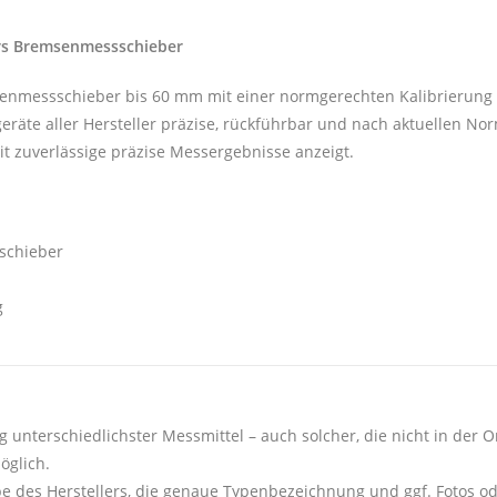
ers Bremsenmessschieber
senmessschieber bis 60 mm mit einer normgerechten Kalibrierung 
räte aller Hersteller präzise, rückführbar und nach aktuellen No
it zuverlässige präzise Messergebnisse anzeigt.
schieber
g
g unterschiedlichster Messmittel – auch solcher, die nicht in der On
öglich.
e des Herstellers, die genaue Typenbezeichnung und ggf. Fotos o