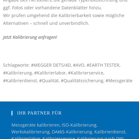
ggf. Fotos oder vorhandene Datenblätter hinzu.
Wir prüfen umgehend die Kalibrierbarkeit sowie mögliche
Alternativen – schnell und unverbindlich.
Jetzt Kalibrierung anfragen!
Schlagworte: #MEGGER DET5/4D, #AVO, #EARTH TESTER,
#Kalibrierung, #Kalibrierlabor, #Kalibrierservice,
#Kalibrierdienst, #Qualität, #Qualitätssicherung, #Messgeräte
IHR PARTNER FÜR
Messgeräte kalibrieren, ISO-Kalibrierung,
Werkskalibrierung, DAkkS-Kalibrierung, Kalibrierdienst,
Kalibrierlabor, Kalibrierservice, Kalibrierung nach DIN