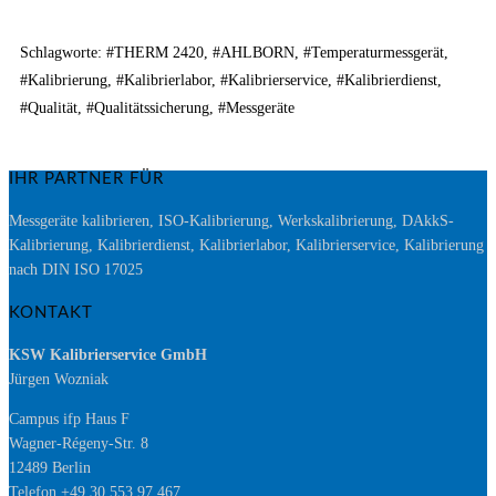
Schlagworte: #THERM 2420, #AHLBORN, #Temperaturmessgerät,
#Kalibrierung, #Kalibrierlabor, #Kalibrierservice, #Kalibrierdienst,
#Qualität, #Qualitätssicherung, #Messgeräte
IHR PARTNER FÜR
Messgeräte kalibrieren, ISO-Kalibrierung, Werkskalibrierung, DAkkS-
Kalibrierung, Kalibrierdienst, Kalibrierlabor, Kalibrierservice, Kalibrierung
nach DIN ISO 17025
KONTAKT
KSW Kalibrierservice GmbH
Jürgen Wozniak
Campus ifp Haus F
Wagner-Régeny-Str. 8
12489 Berlin
Telefon +49 30 553 97 467